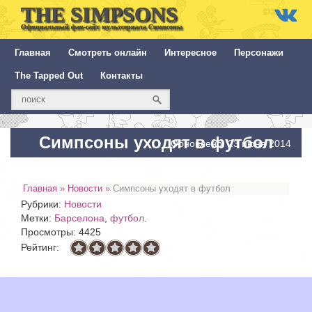
THE SIMPSONS
Официальный фан-сайт мультсериала Симпсоны
Главная
Смотреть онлайн
Интересное
Персонажи
The Tapped Out
Контакты
Симпсоны уходят в футбол
Обновлено: 23 июня 2014
Главная
»
Новости
»
Симпсоны уходят в футбол
Рубрики:
Новости
Метки:
Барселона
,
футбол
.
Просмотры: 4425
Рейтинг: