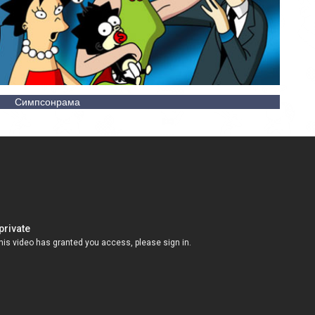
Симпсонрама