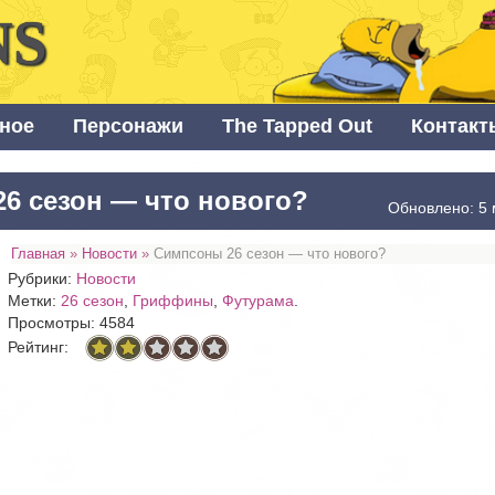
NS
ное
Персонажи
The Tapped Out
Контакт
6 сезон — что нового?
Обновлено: 5 
Главная
»
Новости
»
Симпсоны 26 сезон — что нового?
Рубрики:
Новости
Метки:
26 сезон
,
Гриффины
,
Футурама
.
Просмотры: 4584
Рейтинг: