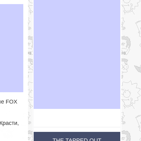
але FOX
Красти,
THE TAPPED OUT