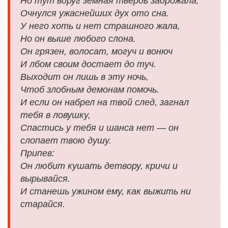
Но тут вдруг земная твердь задрожала,
Очнулся ужаснейших дух ото сна.
У него хоть и нет страшного жала,
Но он выше любого слона.
Он грязен, волосат, могуч и вонюч
И лбом своим достает до туч.
Выходит он лишь в эту ночь,
Чтоб злобным демонам помочь.
И если он набрел на твой след, загнал
тебя в ловушку,
Спастись у тебя и шанса нет — он
слопает твою душу.
Припев:
Он любит кушать детвору, кричи и
вырывайся.
И станешь ужином ему, как выжить ни
старайся.