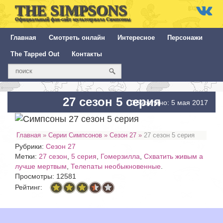
THE SIMPSONS
Официальный фан-сайт мультсериала Симпсоны
Главная
Смотреть онлайн
Интересное
Персонажи
The Tapped Out
Контакты
27 сезон 5 серия
Обновлено: 5 мая 2017
Главная
»
Серии Симпсонов
»
Сезон 27
»
27 сезон 5 серия
Рубрики:
Сезон 27
Метки:
27 сезон
,
5 серия
,
Гомерзилла
,
Схватить живым а
лучше мертвым
,
Телепаты необыкновенные
.
Просмотры: 12581
Рейтинг: