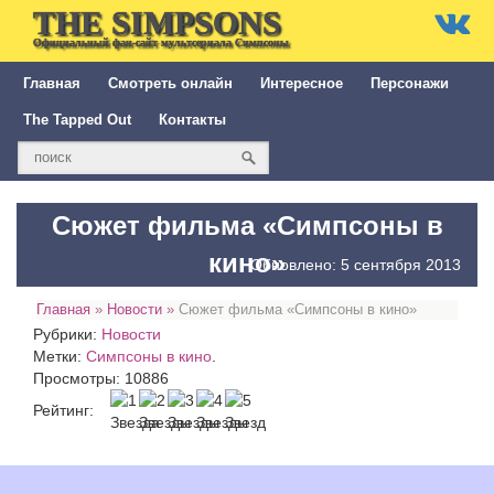
THE SIMPSONS
Официальный фан-сайт мультсериала Симпсоны
Главная
Смотреть онлайн
Интересное
Персонажи
The Tapped Out
Контакты
Сюжет фильма «Симпсоны в
кино»
Обновлено: 5 сентября 2013
Главная
»
Новости
»
Сюжет фильма «Симпсоны в кино»
Рубрики:
Новости
Метки:
Симпсоны в кино
.
Просмотры: 10886
Рейтинг: