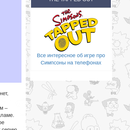
Все интересное об игре про
Симпсоны на телефонах
нет,
м –
кламе.
ое
у серию