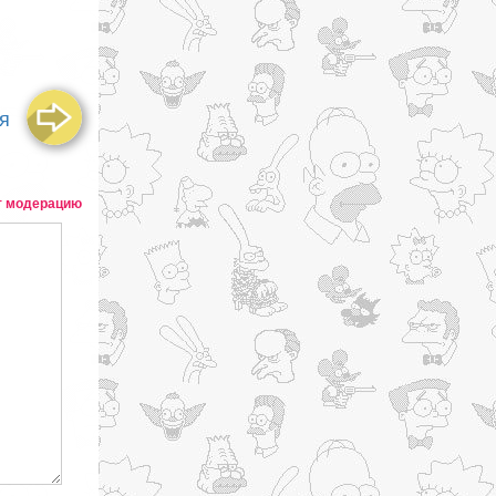
я
т модерацию