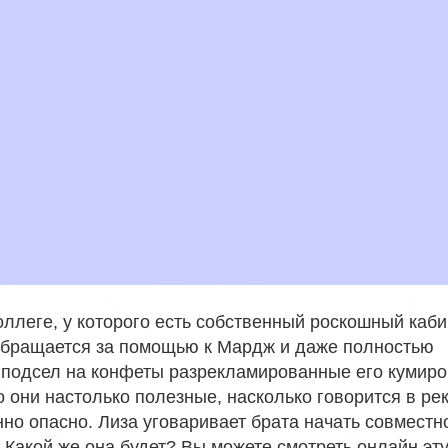
оллеге, у которого есть собственный роскошный каби
н обращается за помощью к Мардж и даже полностью
 подсел на конфеты разрекламированные его кумиро
то они настолько полезные, насколько говорится в ре
енно опасно. Лиза уговаривает брата начать совместн
 Какой же она будет? Вы можете смотреть онлайн эт