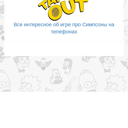
Все интересное об игре про Симпсоны на
телефонах
The Simpsons, 2026
Для правообладателей