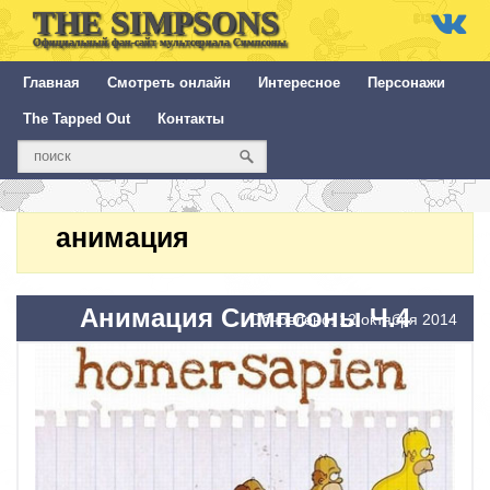
THE SIMPSONS
Официальный фан-сайт мультсериала Симпсоны
Главная
Смотреть онлайн
Интересное
Персонажи
The Tapped Out
Контакты
анимация
Анимация Симпсоны Ч.4
Обновлено: 12 октября 2014