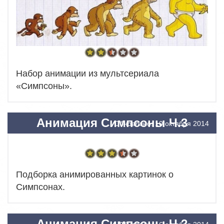
Набор анимации из мультсериала
«Симпсоны».
Анимация Симпсоны Ч.3
Обновлено: 10 октября 2014
Подборка анимированных картинок о
Симпсонах.
Анимация Симпсоны Ч.2