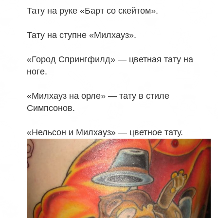
Тату на руке «Барт со скейтом».
Тату на ступне «Милхауз».
«Город Спрингфилд» — цветная тату на
ноге.
«Милхауз на орле» — тату в стиле
Симпсонов.
«Нельсон и Милхауз» — цветное тату.