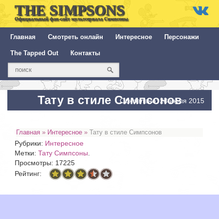
THE SIMPSONS
Официальный фан-сайт мультсериала Симпсоны
Главная
Смотреть онлайн
Интересное
Персонажи
The Tapped Out
Контакты
Тату в стиле Симпсонов
Обновлено: 23 июля 2015
Главная
»
Интересное
»
Тату в стиле Симпсонов
Рубрики:
Интересное
Метки:
Тату Симпсоны
.
Просмотры: 17225
Рейтинг: