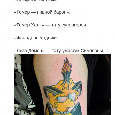
«Гомер — пивной барон».
«Гомер Халк» — тату супергероя.
«Фландерс модник».
«Лиза Демон» — тату-ужастик Симпсоны.