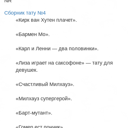
NR
Сборник тату №4
«Кирк ван Хутен плачет».
«Бармен Мо».
«Карл и Ленни — два половинки».
«Лиза играет на саксофоне» — тату для
девушек.
«Счастливый Милхауз».
«Милхауз супергерой».
«Барт-мутант».
«Гомер ест пончик».