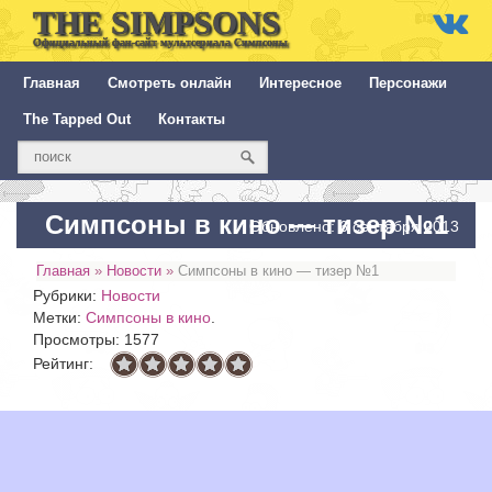
THE SIMPSONS
Официальный фан-сайт мультсериала Симпсоны
Главная
Смотреть онлайн
Интересное
Персонажи
The Tapped Out
Контакты
Симпсоны в кино — тизер №1
Обновлено: 6 сентября 2013
Главная
»
Новости
»
Симпсоны в кино — тизер №1
Рубрики:
Новости
Метки:
Симпсоны в кино
.
Просмотры: 1577
Рейтинг: