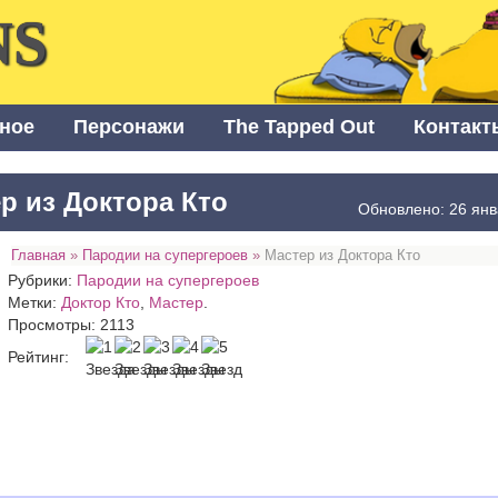
NS
ное
Персонажи
The Tapped Out
Контакт
р из Доктора Кто
Обновлено: 26 янв
Главная
»
Пародии на супергероев
»
Мастер из Доктора Кто
Рубрики:
Пародии на супергероев
Метки:
Доктор Кто
,
Мастер
.
Просмотры: 2113
Рейтинг: