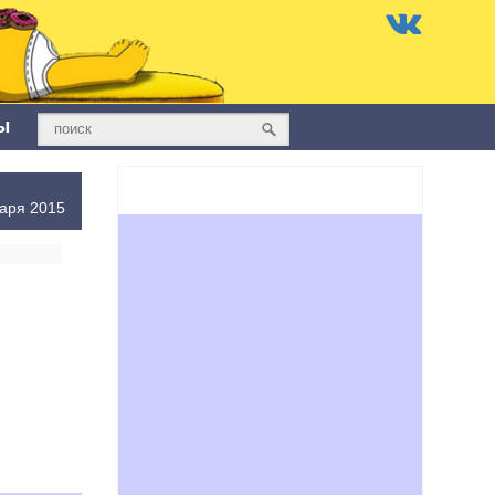
ы
аря 2015