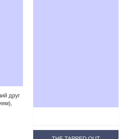
ий друг
иям),
THE TAPPED OUT