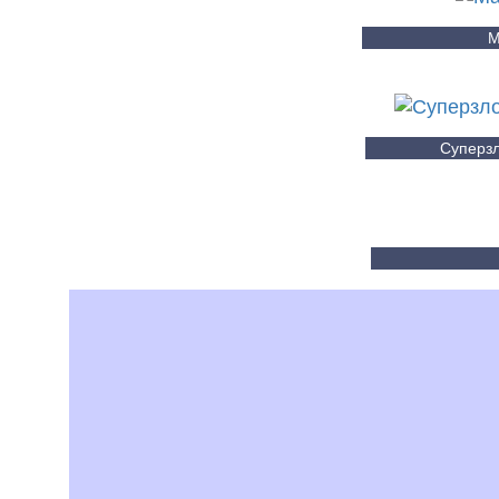
М
Суперзл