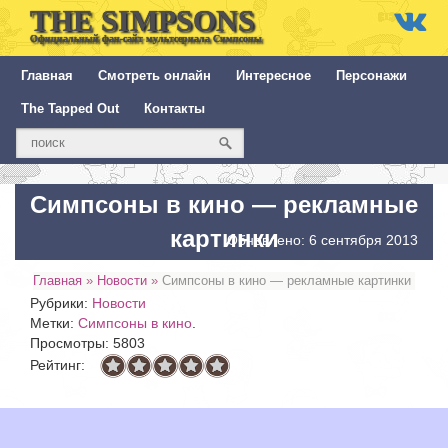
THE SIMPSONS
Официальный фан-сайт мультсериала Симпсоны
Главная
Смотреть онлайн
Интересное
Персонажи
The Tapped Out
Контакты
Симпсоны в кино — рекламные
картинки
Обновлено: 6 сентября 2013
Главная
»
Новости
»
Симпсоны в кино — рекламные картинки
Рубрики:
Новости
Метки:
Симпсоны в кино
.
Просмотры: 5803
Рейтинг: