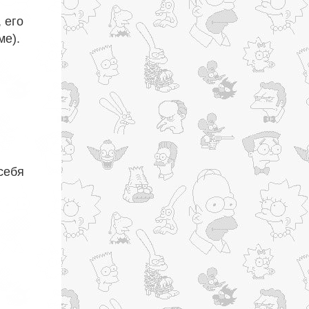
 его
ме).
себя