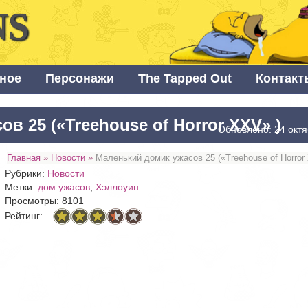
NS
ное
Персонажи
The Tapped Out
Контакт
в 25 («Treehouse of Horror XXV» )
Обновлено: 24 окт
Главная
»
Новости
»
Маленький домик ужасов 25 («Treehouse of Horror
Рубрики:
Новости
Метки:
дом ужасов
,
Хэллоуин
.
Просмотры: 8101
Рейтинг: