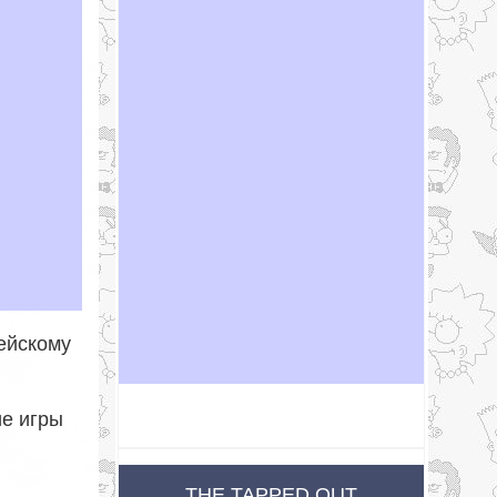
пейскому
ие игры
THE TAPPED OUT