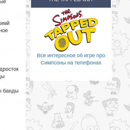
вые
кимй
ное
Все интересное об игре про
Симпсоны на телефонах
дросток
ды
ы банды