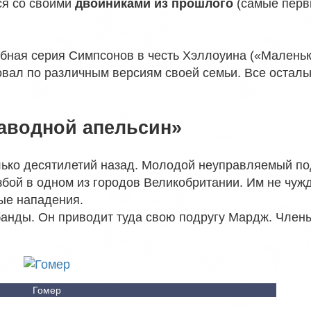
ся со своими
двойниками из прошлого
(самые пер
добная серия Симпсонов в честь Хэллоуина («Малень
овал по различным версиям своей семьи. Все осталь
аводной апельсин»
лько десятилетий назад. Молодой неуправляемый по
збой в одном из городов Великобритании. Им не чуж
ые нападения.
банды. Он приводит туда свою подругу Мардж. Член
Гомер