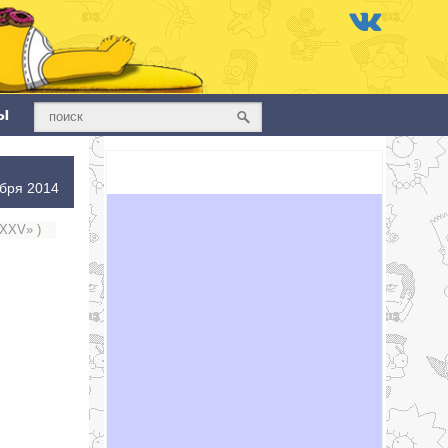
ы
ября 2014
 XXV» )