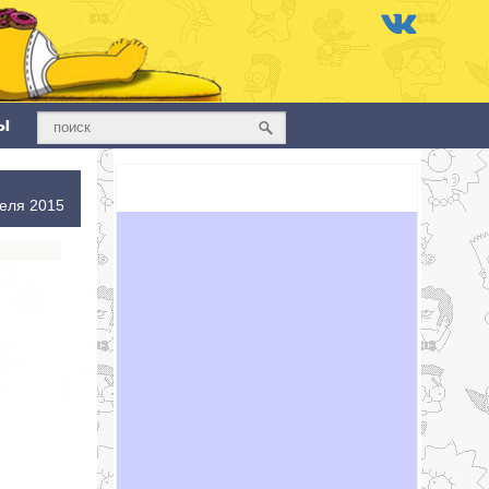
ы
еля 2015