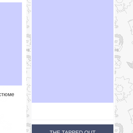
остюме
THE TAPPED OUT