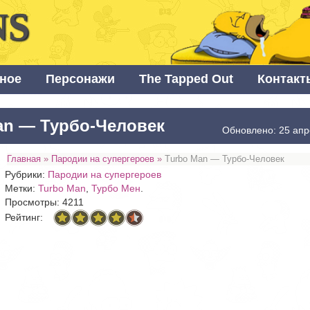
NS
ное
Персонажи
The Tapped Out
Контакт
an — Турбо-Человек
Обновлено: 25 апр
Главная
»
Пародии на супергероев
»
Turbo Man — Турбо-Человек
Рубрики:
Пародии на супергероев
Метки:
Turbo Man
,
Турбо Мен
.
Просмотры: 4211
Рейтинг: