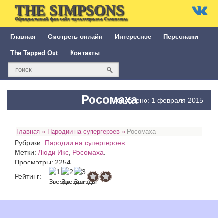
THE SIMPSONS
Официальный фан-сайт мультсериала Симпсоны
Главная
Смотреть онлайн
Интересное
Персонажи
The Tapped Out
Контакты
Росомаха
Обновлено: 1 февраля 2015
Главная
»
Пародии на супергероев
»
Росомаха
Рубрики:
Пародии на супергероев
Метки:
Люди Икс
,
Росомаха
.
Просмотры: 2254
Рейтинг: