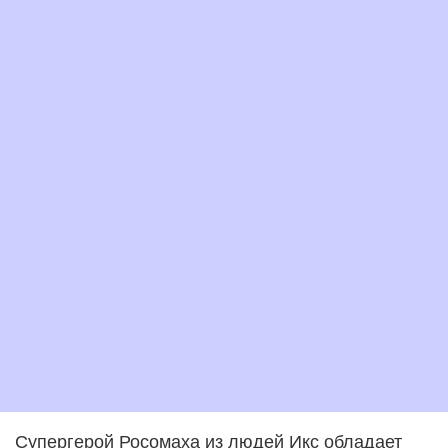
Супергерой Росомаха из людей Икс обладает