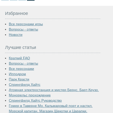
Избранное
Все персонажи игры
Вопросы - ответы
Новости
Лучшие статьи
Краткий FAQ
Вопросы - ответы
Все персонажи
Ипподром
Парк Красти
Спрингфилд Хайтс
Атомная электростанция и мистер Бернс. Барт-Крузо.
Монорельс прохождение
Спрингфилд Хайтс Руководство
Гомер в Таверне Мо. Кальмаровый порт и настил.
Морской капитан. Магазин Щекотки и Царапки.