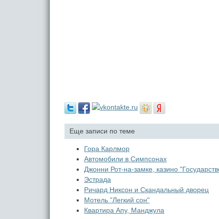
Еще записи по теме
Гора Карлмор
Автомобили в Симпсонах
Джонни Рот-на-замке, казино "Государст
Эстрада
Ричард Никсон и Скандальный дворец
Мотель "Легкий сон"
Квартира Апу, Манджула