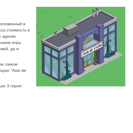
сположенный в
са стоимость в
е здание
ением игры.
жей, да и
ом самом
оран "Asie de
ко 3 героя: