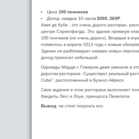
Цена
100 пончиков
.
Доход: каждые 10 часов
$260, 26XP
.
Азия де Куба - это очень дорого ресторан, ра
центре Спрингфилда. Это здание премиум клас
100 пончиков (не очень дорого). Впервые в игр
появилось в апреле 2013 года с новым обновл
Здание не разблокирует никаких новых персона
доход приносит небольшой.
Однажды Мардж с Гомером даже ужинали в эт
дорогом ресторане. Существует реальный рест
Cube", расположенный в Буэнос-Айресе.
Свои задания в этом ресторане выполняют толь
бандиты Легс и Лоуи, принцесса Пенелопа.
Вывод
: не стоит покупать его.