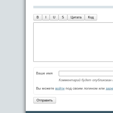
B
I
U
S
Цитата
Код
Ваше имя
Комментарий будет опубликован 
Вы можете
войти
под своим логином или
зар
Отправить