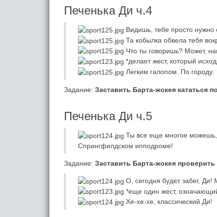
Печенька Ди ч.4
Видишь, тебе просто нужно с
Та кобылка обвела тебя вокр
Что ты говоришь? Может, на
*делает жест, который исход
Легким галопом. По городу.
Задание:
Заставить Барта-жокея кататься п
Печенька Ди ч.5
Ты все еще многое можешь, 
Спрингфилдском ипподроме!
Задание:
Заставить Барта-жокея проверить
О, сегодня будет забег, Ди!
*еще один жест, означающий:
Хе-хе-хе, классический Ди!