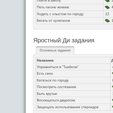
Пойти в школу
2
Петь песню жокеев
4
Ходить с хлыстом по городу
12
Бегать от хулиганов
1
Яростный Ди задания
Основные задания
Название
Упражняться в "Тыкболе"
Есть сено
Кататься по городу
Посмотреть состязание
Быть крутью
Восхищаться двурогом
Защищать использование стероидов