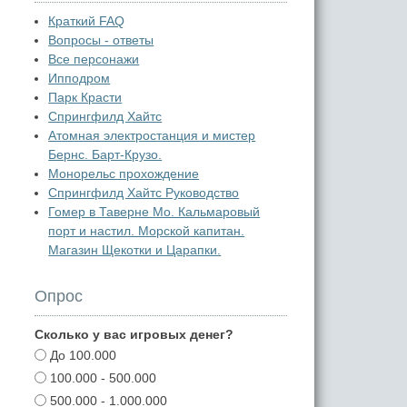
Краткий FAQ
Вопросы - ответы
Все персонажи
Ипподром
Парк Красти
Спрингфилд Хайтс
Атомная электростанция и мистер
Бернс. Барт-Крузо.
Монорельс прохождение
Спрингфилд Хайтс Руководство
Гомер в Таверне Мо. Кальмаровый
порт и настил. Морской капитан.
Магазин Щекотки и Царапки.
Опрос
Сколько у вас игровых денег?
До 100.000
100.000 - 500.000
500.000 - 1.000.000