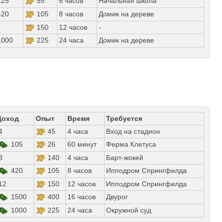
25
55
6 часов
Начальная школа
20
105
8 часов
Домик на дереве
150
12 часов
-
000
225
24 часа
Домик на дереве
Доход
Опыт
Время
Требуется
4
45
4 часа
Вход на стадион
105
26
60 минут
Ферма Клетуса
8
140
4 часа
Барт-жокей
420
105
8 часов
Ипподром Спрингфилда
12
150
12 часов
Ипподром Спрингфилда
1500
400
16 часов
Двурог
1000
225
24 часа
Окружной суд