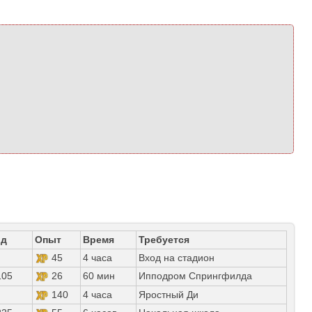
од
Опыт
Время
Требуется
45
4 часа
Вход на стадион
05
26
60 мин
Ипподром Спрингфилда
140
4 часа
Яростный Ди