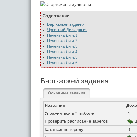
Содержание
Барт-жокей задания
Яростный Ди задания
Печенька Ди ч.1
Печенька Ди ч.2
Печенька Ди ч.3
Печенька Ди ч.4
Печенька Ди ч.5
Печенька Ди ч.6
Барт-жокей задания
Основные задания
Название
Дох
Упражняться в "Тыкболе"
4
Проверить расписание забегов
1
Кататься по городу
8