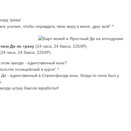
корд трека!
все усилия, чтобы оправдать твою веру в меня, друг мой".*
тном Ди по треку
(24 часа, 24 бакса, 225XP).
(24 часа, 24 бакса, 225XP).
в этом заезде - единственный конь?
толстяк полицейский в курсе".*
 Ди - единственный в Спрингфилде конь. Когда-то пони был у
.
заезде штуку баксов заработал!