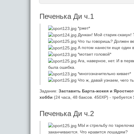
Печенька Ди ч.1
*ржет*
Дункан! Мой старик-скакун! 
Что ты говоришь? Должен ве
А потом нанести еще один в
*мотает головой*
Ага, наверное, нет. И в перв
была ошибка.
*многозначительно кивает*
Что ж, давай узнаем, чего т
Задание:
Заставить Барта-жокея и Яростног
хобби
(24 часа, 48 баксов. 450XP) - требуется
Печенька Ди ч.2
МЫ и стрельбу по тарелочкам
заканчиваются. Что нравится лошадям?