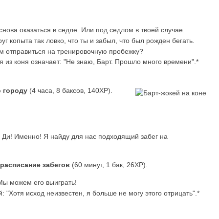
нова оказаться в седле. Или под седлом в твоей случае.
уг копыта так ловко, что ты и забыл, что был рожден бегать.
м отправиться на тренировочную пробежку?
я из коня означает: "Не знаю, Барт. Прошло много времени".*
о городу
(4 часа, 8 баксов, 140XP).
Ди! Именно! Я найду для нас подходящий забег на
 расписание забегов
(60 минут, 1 бак, 26XP).
 Мы можем его выиграть!
 "Хотя исход неизвестен, я больше не могу этого отрицать".*