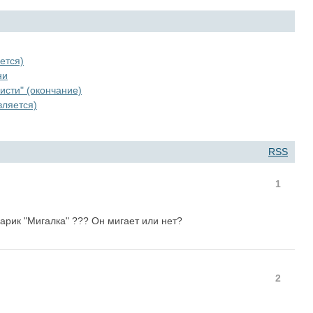
ется)
ни
исти" (окончание)
вляется)
RSS
1
арик "Мигалка" ??? Он мигает или нет?
2