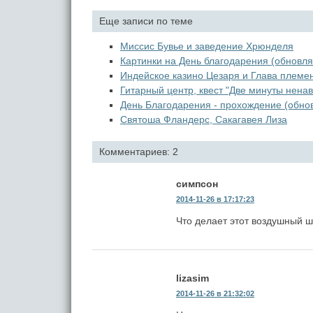
Еще записи по теме
Миссис Бувье и заведение Хрюнделя
Картинки на День благодарения (обновля
Индейское казино Цезаря и Глава племе
Гитарный центр, квест "Две минуты ненав
День Благодарения - прохождение (обно
Святоша Фландерс, Сакагавея Лиза
Комментариев: 2
симпсон
2014-11-26 в 17:17:23
Что делает этот воздушный ш
lizasim
2014-11-26 в 21:32:02