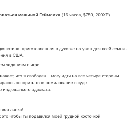
оваться машиной Геймлиха
(16 часов, $750, 200XP).
дюшатина, приготовленная в духовке на ужин для всей семьи -
ения в США.
сем заданиям в игре.
чает, что я свободен... могу идти на все четыре стороны.
бираюсь оспорить твое помилование в суде.
о индюшачьего адвоката.
 твои лапки!
к это чтобы ты подавился моей грудной косточкой!