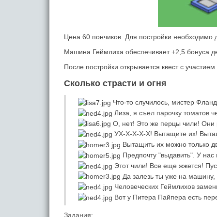
Цена 60 пончиков. Для постройки необходимо д
Машина Геймлиха обеспечивает +2,5 бонуса де
После постройки открывается квест с участие
Сколько страсти и огня
Что-то случилось, мистер Фланд
Лиза, я съел парочку томатов че
О, нет! Это же перцы чили! Они 
УХ-Х-Х-Х-Х! Вытащите их! Выта
Вытащить их можно только дв
Предпочту "выдавить". У нас
Этот чили! Все еще жжется! Пус
Да залезь ты уже на машину,
Человеческих Геймлихов заме
Вот у Питера Пайпера есть пер
Задания: