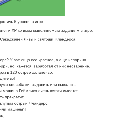
остичь 5 уровня в игре.
нег и XP ко всем выполняемым заданиям в игре.
м Сакаджавеи Лизы и святоши Фландерса.
ерс? У вас лицо все красное, а еще испарина.
рри, но, кажется, заработал от них несварение.
раз в 120 острее халапеньо.
щите их!
умя способами: выдавить или вывалить.
 и машина Геймлиха очень кстати имеется.
ть прекратит.
 глупый острый Фландерс.
нили машины?!
ец!