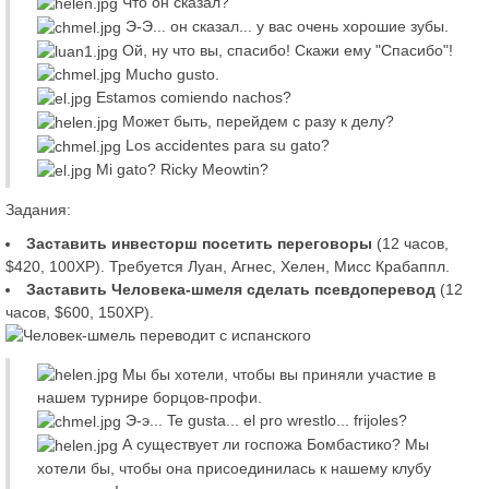
Что он сказал?
Э-Э... он сказал... у вас очень хорошие зубы.
Ой, ну что вы, спасибо! Скажи ему "Спасибо"!
Mucho gusto.
Estamos comiendo nachos?
Может быть, перейдем с разу к делу?
Los accidentes para su gato?
Mi gato? Ricky Meowtin?
Задания:
Заставить инвесторш посетить переговоры
(12 часов,
$420, 100XP). Требуется Луан, Агнес, Хелен, Мисс Крабаппл.
Заставить Человека-шмеля сделать псевдоперевод
(12
часов, $600, 150XP).
Мы бы хотели, чтобы вы приняли участие в
нашем турнире борцов-профи.
Э-э... Te gusta... el pro wrestlo... frijoles?
А существует ли госпожа Бомбастико? Мы
хотели бы, чтобы она присоединилась к нашему клубу