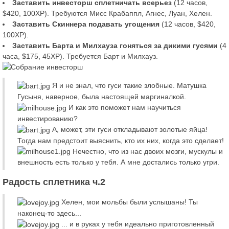
Заставить инвесторш сплетничать всерьез
(12 часов,
$420, 100XP). Требуются Мисс Крабаппл, Агнес, Луан, Хелен.
Заставить Скиннера подавать угощения
(12 часов, $420,
100XP).
Заставить Барта и Милхауза гоняться за дикими гусями
(4
часа, $175, 45XP). Требуется Барт и Милхауз.
Я и не знал, что гуси такие злобные. Матушка
Гусыня, наверное, была настоящей маргиналкой.
И как это поможет нам научиться
инвестированию?
А, может, эти гуси откладывают золотые яйца!
Тогда нам предстоит выяснить, кто их них, когда это сделает!
Нечестно, что из нас двоих мозги, мускулы и
внешность есть только у тебя. А мне достались только угри.
Радость сплетника ч.2
Хелен, мои мольбы были услышаны! Ты
наконец-то здесь...
... и в руках у тебя идеально приготовленный