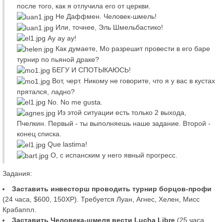
после того, как я отлучила его от церкви.
Не Даффмен. Человек-шмель!
Или, точнее, Эль Шмельбастико!
Ау ау ау!
Как думаете, Мо разрешит провести в его баре
турнир по пьяной драке?
БЕГУ И СПОТЫКАЮСЬ!
Вот, черт. Никому не говорите, что я у вас в кустах
прятался, ладно?
No. No me gusta.
Из этой ситуации есть только 2 выхода,
Пчелкин. Первый - ты выполняешь наше задание. Второй -
конец списка.
Que lastima!
О, с испанским у него явный прогресс.
Задания:
Заставить инвесторш проводить турнир борцов-профи
(24 часа, $600, 150XP). Требуется Луан, Агнес, Хелен, Мисс
Крабаппл.
Заставить Человека-шмеля вести Lucha Libre
(25 часа,