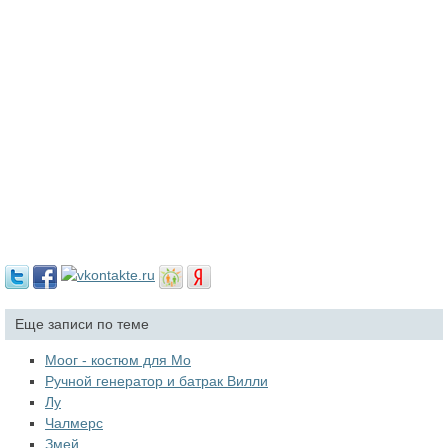
Еще записи по теме
Моог - костюм для Мо
Ручной генератор и батрак Вилли
Лу
Чалмерс
Змей