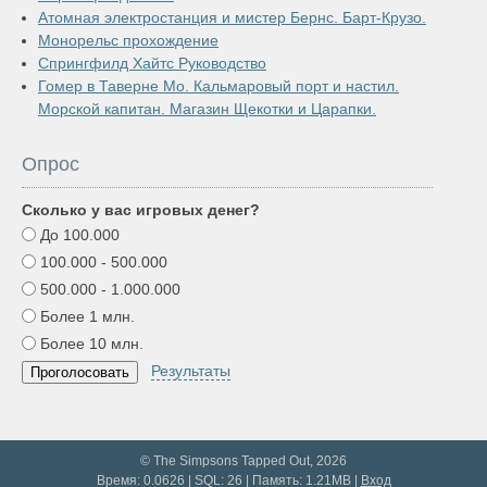
Атомная электростанция и мистер Бернс. Барт-Крузо.
Монорельс прохождение
Спрингфилд Хайтс Руководство
Гомер в Таверне Мо. Кальмаровый порт и настил.
Морской капитан. Магазин Щекотки и Царапки.
Опрос
Сколько у вас игровых денег?
До 100.000
100.000 - 500.000
500.000 - 1.000.000
Более 1 млн.
Более 10 млн.
Результаты
© The Simpsons Tapped Out, 2026
Время: 0.0626 | SQL: 26 | Память: 1.21MB
|
Вход