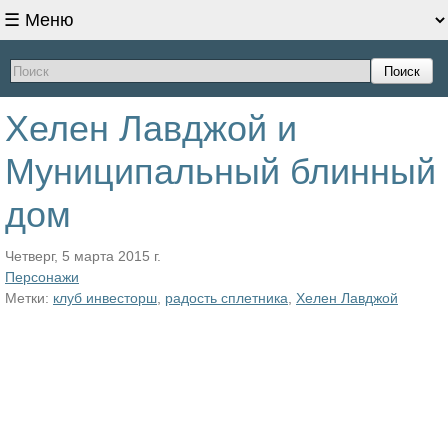
Поиск
Хелен Лавджой и
Муниципальный блинный
дом
Четверг, 5 марта 2015 г.
Персонажи
Метки:
клуб инвесторш
,
радость сплетника
,
Хелен Лавджой