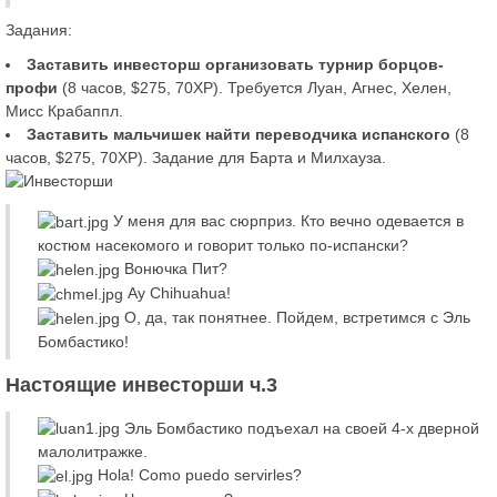
Задания:
Заставить инвесторш организовать турнир борцов-
профи
(8 часов, $275, 70XP). Требуется Луан, Агнес, Хелен,
Мисс Крабаппл.
Заставить мальчишек найти переводчика испанского
(8
часов, $275, 70XP). Задание для Барта и Милхауза.
У меня для вас сюрприз. Кто вечно одевается в
костюм насекомого и говорит только по-испански?
Вонючка Пит?
Ау Chihuahua!
О, да, так понятнее. Пойдем, встретимся с Эль
Бомбастико!
Настоящие инвесторши ч.3
Эль Бомбастико подъехал на своей 4-х дверной
малолитражке.
Hola! Como puedo servirles?