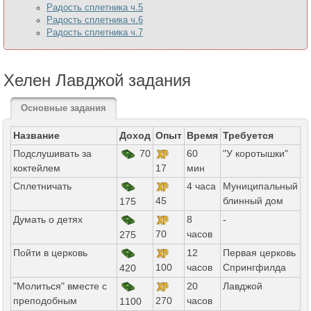
Радость сплетника ч.5
Радость сплетника ч.6
Радость сплетника ч.7
Хелен Лавджой задания
Основные задания
Название
Доход
Опыт
Время
Требуется
Подслушивать за
70
60
"У коротышки"
коктейлем
17
мин
Сплетничать
4 часа
Муниципальный
45
блинный дом
175
Думать о детях
8
-
70
часов
275
Пойти в церковь
12
Первая церковь
100
часов
Спрингфилда
420
"Молиться" вместе с
20
Лавджой
преподобным
270
часов
1100