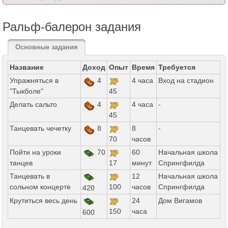
Ральф-балерон задания
Основные задания
Название
Доход
Опыт
Время
Требуется
Упражняться в
4
4 часа
Вход на стадион
"Тыкболе"
45
Делать сальто
4
4 часа
-
45
Танцевать чечетку
8
8
-
70
часов
Пойти на уроки
70
60
Начальная школа
танцев
17
минут
Спрингфилда
Танцевать в
12
Начальная школа
сольном концерте
100
часов
Спрингфилда
420
Крутиться весь день
24
Дом Вигамов
150
часа
600