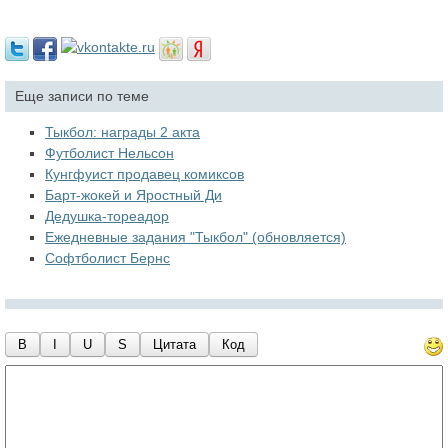
Еще записи по теме
Тыкбол: награды 2 акта
Футболист Нельсон
Кунгфуист продавец комиксов
Барт-жокей и Яростный Ди
Дедушка-тореадор
Ежедневные задания "Тыкбол" (обновляется)
Софтболист Бернс
B
I
U
S
Цитата
Код