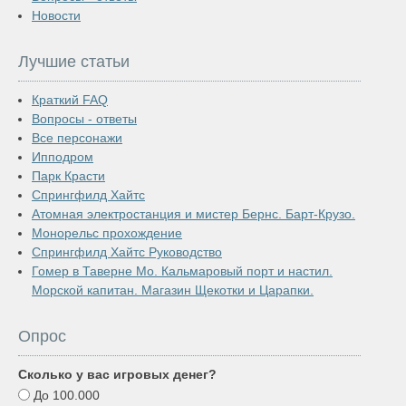
Новости
Лучшие статьи
Краткий FAQ
Вопросы - ответы
Все персонажи
Ипподром
Парк Красти
Спрингфилд Хайтс
Атомная электростанция и мистер Бернс. Барт-Крузо.
Монорельс прохождение
Спрингфилд Хайтс Руководство
Гомер в Таверне Мо. Кальмаровый порт и настил.
Морской капитан. Магазин Щекотки и Царапки.
Опрос
Сколько у вас игровых денег?
До 100.000