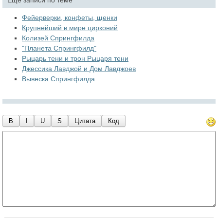
Еще записи по теме
Фейерверки, конфеты, щенки
Крупнейший в мире цирконий
Колизей Спрингфилда
"Планета Спрингфилд"
Рыцарь тени и трон Рыцаря тени
Джессика Лавджой и Дом Лавджоев
Вывеска Спрингфилда
B
I
U
S
Цитата
Код