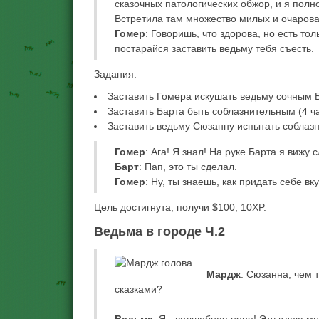
сказочных патологических обжор, и я полн
Встретила там множество милых и очарова
Гомер
: Говоришь, что здорова, но есть то
постарайся заставить ведьму тебя съесть.
Задания:
Заставить Гомера искушать ведьму сочным Б
Заставить Барта быть соблазнительным (4 ча
Заставить ведьму Сюзанну испытать соблазн 
Гомер
: Ага! Я знал! На руке Барта я вижу 
Барт
: Пап, это ты сделал.
Гомер
: Ну, ты знаешь, как придать себе вк
Цель достигнута, получи $100, 10XP.
Ведьма в городе Ч.2
Мардж
: Сюзанна, чем 
сказками?