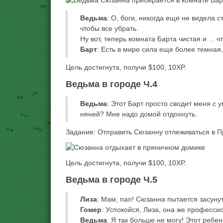
Ведьма
: О, боги, никогда еще не видела 
чтобы все убрать.
Ну вот, теперь комната Барта чистая и ... 
Барт
: Есть в мире сила еще более темная
Цель достигнута, получи $100, 10XP.
Ведьма в городе Ч.4
Ведьма
: Этот Барт просто сводит меня с 
няней? Мне надо домой отдохнуть.
Задание: Отправить Сюзанну отлеживаться в Пр
Цель достигнута, получи $100, 10XP.
Ведьма в городе Ч.5
Лиза
: Мам, пап! Сюзанна пытается засунут
Гомер
: Успокойся, Лиза, она же професси
Ведьма
: Я так больше не могу! Этот ребе