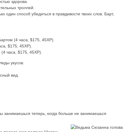
остью здорова.
тельных троллей.
лько один способ убедиться в правдивости твоих слов. Барт,
артом (4 часа, $175, 45XP).
са, $175, 45XP).
(4 часа, $175, 45XP).
следы укусов.
усный вид.
ты занимаешься теперь, когда больше не занимаешься