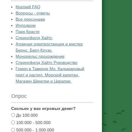
Краткий FAQ
Вопросы - ответы
Все персонажи
Ипподром
Парк Красти
Спрингфилд Хайтс
Атомная электростанция и мистер
Бернс. Барт-Крузо.
Монорельс прохождение
Спрингфилд Хайтс Руководство
Гомер в Таверне Мо. Кальмаровый
порт и настил. Морской капитан.
Магазин Щекотки и Царапки.
Опрос
Сколько у вас игровых денег?
До 100.000
100.000 - 500.000
500.000 - 1.000.000