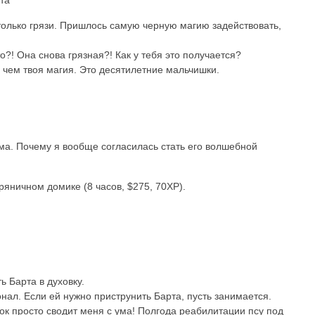
столько грязи. Пришлось самую черную магию задействовать,
что?! Она снова грязная?! Как у тебя это получается?
, чем твоя магия. Это десятилетние мальчишки.
ума. Почему я вообще согласилась стать его волшебной
яничном домике (8 часов, $275, 70XP).
ь Барта в духовку.
онал. Если ей нужно приструнить Барта, пусть занимается.
нок просто сводит меня с ума! Полгода реабилитации псу под