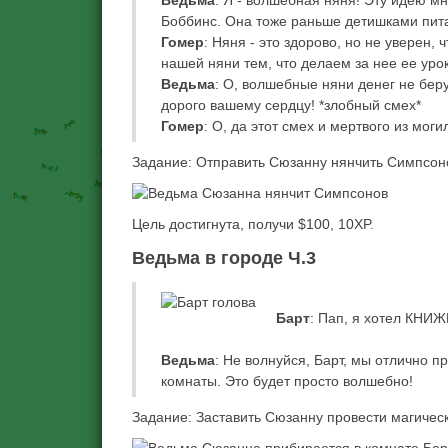
Ведьма
: Я - волшебная няня! Эту идею м
Боббинс. Она тоже раньше детишками пит
Гомер
: Няня - это здорово, но не уверен,
нашей няни тем, что делаем за нее ее урок
Ведьма
: О, волшебные няни денег не беру
дорого вашему сердцу! *злобный смех*
Гомер
: О, да этот смех и мертвого из мо
Задание: Отправить Сюзанну нянчить Симпсонов
Цель достигнута, получи $100, 10XP.
Ведьма в городе Ч.3
Барт
: Пап, я хотел КНИЖК
Ведьма
: Не волнуйся, Барт, мы отлично п
комнаты. Это будет просто волшебно!
Задание: Заставить Сюзанну провести магическу