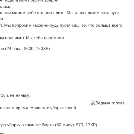
не подала моя подруга Шерри
алась.
 что мы можем себе это позволить. Мы и так платим за услуги
и.
т. Мы попросим какой-нибудь пустячок... то, что больше всего
гилы поднимет. Мы тебя нанимаем.
 (24 часа, $600, 150XP).
У, а не няньку.
роведем время. Начнем с уборки твоей
ю уборку в комнате Барта (60 минут, $70, 17XP).