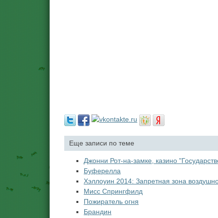
Еще записи по теме
Джонни Рот-на-замке, казино "Государст
Буферелла
Хэллоуин 2014: Запретная зона воздушн
Мисс Спрингфилд
Пожиратель огня
Брандин