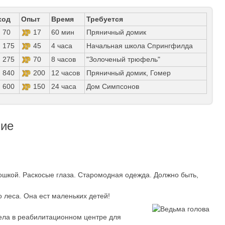
ход
Опыт
Время
Требуется
70
17
60 мин
Пряничный домик
175
45
4 часа
Начальная школа Спрингфилда
275
70
8 часов
"Золоченый трюфель"
840
200
12 часов
Пряничный домик, Гомер
600
150
24 часа
Дом Симпсонов
ние
тошкой. Раскосые глаза. Старомодная одежда. Должно быть,
о леса. Она ест маленьких детей!
вела в реабилитационном центре для