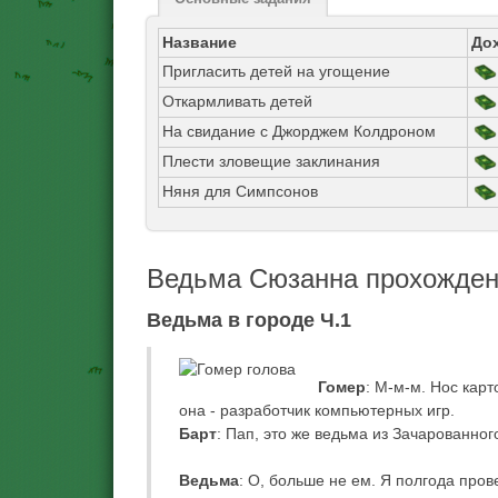
Название
До
Пригласить детей на угощение
Откармливать детей
На свидание с Джорджем Колдроном
Плести зловещие заклинания
Няня для Симпсонов
Ведьма Сюзанна прохожде
Ведьма в городе Ч.1
Гомер
: М-м-м. Нос кар
она - разработчик компьютерных игр.
Барт
: Пап, это же ведьма из Зачарованног
Ведьма
: О, больше не ем. Я полгода про