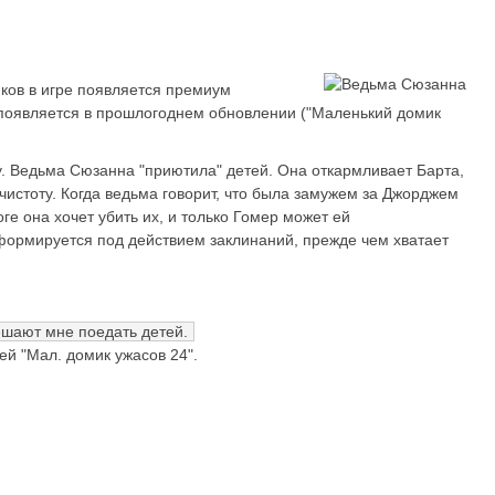
иков в игре появляется премиум
появляется в прошлогоднем обновлении ("Маленький домик
у. Ведьма Сюзанна "приютила" детей. Она откармливает Барта,
 чистоту. Когда ведьма говорит, что была замужем за Джорджем
ге она хочет убить их, и только Гомер может ей
сформируется под действием заклинаний, прежде чем хватает
шают мне поедать детей.
й "Мал. домик ужасов 24".