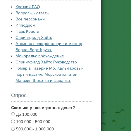
Краткий FAQ
Вопросы - ответы
Все персонажи
Ипподром
Парк Красти
Спрингфилд Хайтс
Атомная электростанция и мистер
Бернс. Барт-Крузо.
Монорельс прохождение
Спрингфилд Хайтс Руководство
Гомер в Таверне Мо. Кальмаровый
порт и настил. Морской капитан.
Магазин Щекотки и Царапки.
Опрос
Сколько у вас игровых денег?
До 100.000
100.000 - 500.000
500.000 - 1.000.000