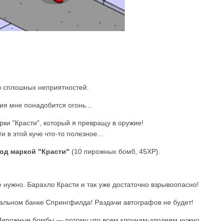
з сплошных неприятностей.
я мне понадобится огонь...
рки "Красти", который я превращу в оружие!
 в этой куче что-то полезное...
од маркой "Красти"
(10 пирожных бомб, 45XP).
нужно. Барахло Красти и так уже достаточно взрывоопасно!
альном банке Спрингфилда! Раздачи автографов не будет!
Пирожные бомбы — потому что всем клоунам-злодеям нужно