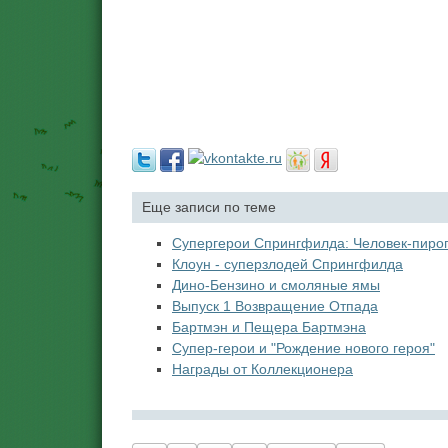
Еще записи по теме
Супергерои Спрингфилда: Человек-пирог
Клоун - суперзлодей Спрингфилда
Дино-Бензино и смоляные ямы
Выпуск 1 Возвращение Отпада
Бартмэн и Пещера Бартмэна
Супер-герои и "Рождение нового героя"
Награды от Коллекционера