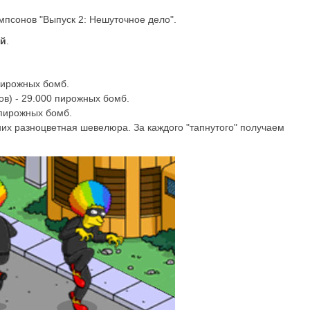
мпсонов "Выпуск 2: Нешуточное дело".
ой
.
пирожных бомб.
в) - 29.000 пирожных бомб.
 пирожных бомб.
 них разноцветная шевелюра. За каждого "тапнутого" получаем