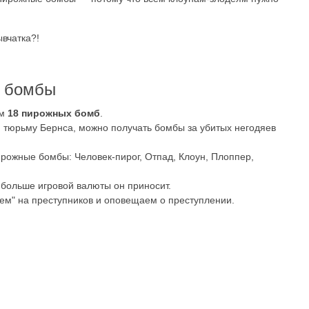
ывчатка?!
е бомбы
ем
18 пирожных бомб
.
ю тюрьму Бернса, можно получать бомбы за убитых негодяев
рожные бомбы: Человек-пирог, Отпад, Клоун, Плоппер,
 больше игровой валюты он приносит.
ем" на преступников и оповещаем о преступлении.