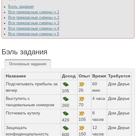
Бэль задания
Все прекрасные сирены ч.1
Все прекрасные сирены ч.2
Все прекрасные сирены ч.3
Все прекрасные сирены ч.4
Все прекрасные сирены ч.5
Бэль задания
Основные задания
Название
Доход
Опыт
Время
Требуется
Подсчитывать прибыль за
60
Дом Дерье
вечер
26
мин
105
Выступить с
4 часа
Дом Дерье
танцевальным номером
70
260
Потчевать кутилу
8
Дом Дерье
105
часов
420
Защищать
12
Дом Дерье
конфиденциальность
150
часов
600