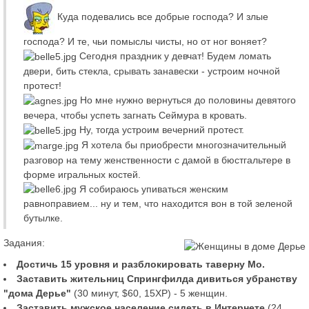
Куда подевались все добрые господа? И злые
господа? И те, чьи помыслы чисты, но от ног воняет?
Сегодня праздник у девчат! Будем ломать
двери, бить стекла, срывать занавески - устроим ночной
протест!
Но мне нужно вернуться до половины девятого
вечера, чтобы успеть загнать Сеймура в кровать.
Ну, тогда устроим вечерний протест.
Я хотела бы приобрести многозначительный
разговор на тему женственности с дамой в бюстгальтере в
форме игральных костей.
Я собираюсь упиваться женским
равноправием... ну и тем, что находится вон в той зеленой
бутылке.
Задания:
Достичь 15 уровня и разблокировать таверну Мо.
Заставить жительниц Спрингфилда дивиться убранству
"дома Дерье"
(30 минут, $60, 15XP) - 5 женщин.
Заставить мужское население сидеть в Интернете
(24