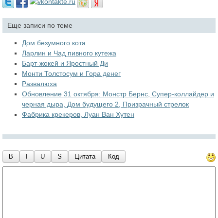
Еще записи по теме
Дом безумного кота
Ларлин и Чад пивного кутежа
Барт-жокей и Яростный Ди
Монти Толстосум и Гора денег
Развалюха
Обновление 31 октября: Монстр Бернс, Супер-коллайдер и
черная дыра, Дом будущего 2, Призрачный стрелок
Фабрика крекеров, Луан Ван Хутен
B
I
U
S
Цитата
Код