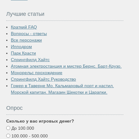
Лучшие статьи
Краткий FAQ
Вопросы - ответы
Все персонажи
Ипподром
Парк Красти
Спрингфилд Хайтс
Атомная электростанция и мистер Бернс. Барт-Крузо.
Монорельс прохождение
Спрингфилд Хайтс Руководство
Гомер в Таверне Мо. Кальмаровый порт и настил.
Морской капитан. Магазин Щекотки и Царапки.
Опрос
Сколько у вас игровых денег?
До 100.000
100.000 - 500.000