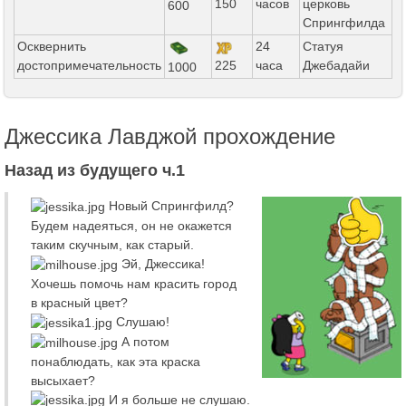
150
часов
церковь
600
Спрингфилда
Осквернить
24
Статуя
достопримечательность
225
часа
Джебадайи
1000
Джессика Лавджой прохождение
Назад из будущего ч.1
Новый Спрингфилд?
Будем надеяться, он не окажется
таким скучным, как старый.
Эй, Джессика!
Хочешь помочь нам красить город
в красный цвет?
Слушаю!
А потом
понаблюдать, как эта краска
высыхает?
И я больше не слушаю.