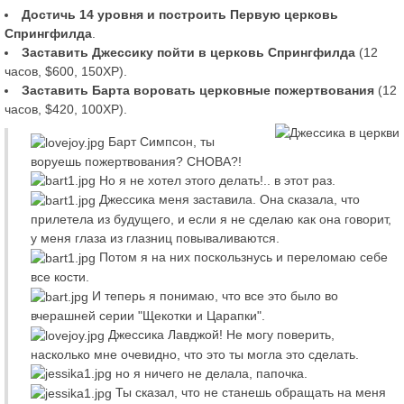
Достичь 14 уровня и построить Первую церковь
Спрингфилда
.
Заставить Джессику пойти в церковь Спрингфилда
(12
часов, $600, 150XP).
Заставить Барта воровать церковные пожертвования
(12
часов, $420, 100XP).
Барт Симпсон, ты
воруешь пожертвования? СНОВА?!
Но я не хотел этого делать!.. в этот раз.
Джессика меня заставила. Она сказала, что
прилетела из будущего, и если я не сделаю как она говорит,
у меня глаза из глазниц повываливаются.
Потом я на них поскользнусь и переломаю себе
все кости.
И теперь я понимаю, что все это было во
вчерашней серии "Щекотки и Царапки".
Джессика Лавджой! Не могу поверить,
насколько мне очевидно, что это ты могла это сделать.
но я ничего не делала, папочка.
Ты сказал, что не станешь обращать на меня