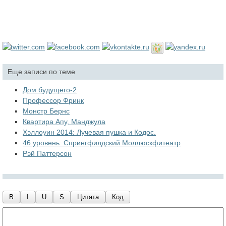
Еще записи по теме
Дом будущего-2
Профессор Фринк
Монстр Бернс
Квартира Апу, Манджула
Хэллоуин 2014: Лучевая пушка и Кодос.
46 уровень: Спрингфилдский Моллюскфитеатр
Рэй Паттерсон
B
I
U
S
Цитата
Код