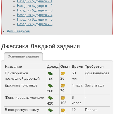
Назад из будущего ч.1
Назад из будущего ч.2
Назад из будущего ч.3
Назад из будущего ч.4
Назад из будущего ч.5
Назад из будущего ч.6
Дом Лавджоев
Джессика Лавджой задания
Основные задания
Название
Доход
Опыт
Время
Требуется
Притвориться
60
Дом Лавджоев
послушной девочкой
26
мин
105
Дразнить толстяков
4 часа
Зал Лугаша
70
260
Жонглировать жезлами
8
-
105
часов
420
В воскресную школу
12
Первая