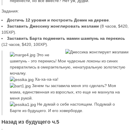
перенести, но все вместе? Нет уж, дудки.
Задания:
Достичь 12 уровня и построить Домик на дереве
.
Заставить Джессику жонглировать жезлами
(8 часов, $420,
105XP).
Заставить Барта подменить мамин шампунь на перекись
(12 часов, $420, 100XP).
Это не
шампунь - это перекись! Мои чудесные локоны из синих
превратились в омерзительную, ненатуральную золотистую
мочалку.
Ха-ха-ха-ха!
Зачем ты заставила меня это сделать? Моя
мама, единственная из взрослых, кто еще не махнула на
меня рукой.
Не думай о себе настоящем. Подумай о
Барте из будущего. И его ховерборде.
Назад из будущего ч.5