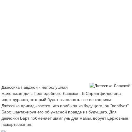
Джессика Лавджой - непослушная
маленькая дочь Преподобного Лавджоя. В Спрингфилде она
ищет дурачка, который будет выполнять все ее капризы.
Джессика прикидывается, что прибыла из будущего, он "вербует"
Барт, шантажируя его об ужасной правде из будущего. Для
девчонки Барт побменяет шампунь для мамы, ворует церковные
пожертвования.