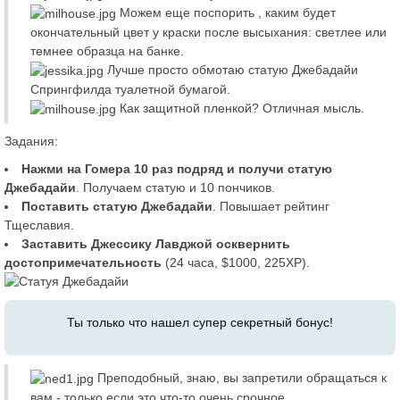
Можем еще поспорить , каким будет
окончательный цвет у краски после высыхания: светлее или
темнее образца на банке.
Лучше просто обмотаю статую Джебадайи
Спрингфилда туалетной бумагой.
Как защитной пленкой? Отличная мысль.
Задания:
Нажми на Гомера 10 раз подряд и получи статую
Джебадайи
. Получаем статую и 10 пончиков.
Поставить статую Джебадайи
. Повышает рейтинг
Тщеславия.
Заставить Джессику Лавджой осквернить
достопримечательность
(24 часа, $1000, 225XP).
Ты только что нашел супер секретный бонус!
Преподобный, знаю, вы запретили обращаться к
вам - только если это что-то очень срочное.