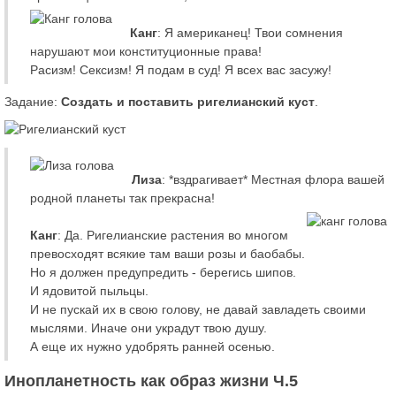
Канг
: Я американец! Твои сомнения
нарушают мои конституционные права!
Расизм! Сексизм! Я подам в суд! Я всех вас засужу!
Задание:
Создать и поставить ригелианский куст
.
Лиза
: *вздрагивает* Местная флора вашей
родной планеты так прекрасна!
Канг
: Да. Ригелианские растения во многом
превосходят всякие там ваши розы и баобабы.
Но я должен предупредить - берегись шипов.
И ядовитой пыльцы.
И не пускай их в свою голову, не давай завладеть своими
мыслями. Иначе они украдут твою душу.
А еще их нужно удобрять ранней осенью.
Инопланетность как образ жизни Ч.5