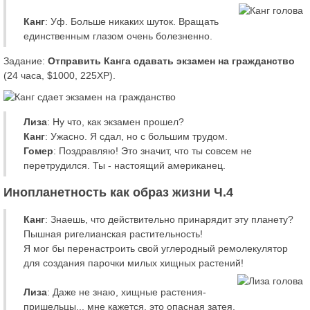
Канг
: Уф. Больше никаких шуток. Вращать
единственным глазом очень болезненно.
Задание:
Отправить Канга сдавать экзамен на гражданство
(24 часа, $1000, 225XP).
Лиза
: Ну что, как экзамен прошел?
Канг
: Ужасно. Я сдал, но с большим трудом.
Гомер
: Поздравляю! Это значит, что ты совсем не
перетрудился. Ты - настоящий американец.
Инопланетность как образ жизни Ч.4
Канг
: Знаешь, что действительно принарядит эту планету?
Пышная ригелианская растительность!
Я мог бы перенастроить свой углеродный ремолекулятор
для создания парочки милых хищных растений!
Лиза
: Даже не знаю, хищные растения-
пришельцы... мне кажется, это опасная затея.