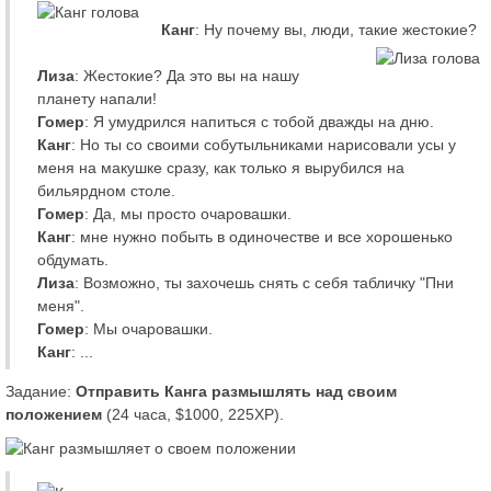
Канг
: Ну почему вы, люди, такие жестокие?
Лиза
: Жестокие? Да это вы на нашу
планету напали!
Гомер
: Я умудрился напиться с тобой дважды на дню.
Канг
: Но ты со своими собутыльниками нарисовали усы у
меня на макушке сразу, как только я вырубился на
бильярдном столе.
Гомер
: Да, мы просто очаровашки.
Канг
: мне нужно побыть в одиночестве и все хорошенько
обдумать.
Лиза
: Возможно, ты захочешь снять с себя табличку "Пни
меня".
Гомер
: Мы очаровашки.
Канг
: ...
Задание:
Отправить Канга размышлять над своим
положением
(24 часа, $1000, 225XP).