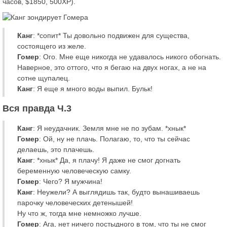
часов, $1850, 500XP).
Канг
: *сопит* Ты довольно подвижен для существа,
состоящего из желе.
Гомер
: Ого. Мне еще никогда не удавалось никого обогнать.
Наверное, это оттого, что я бегаю на двух ногах, а не на
сотне щупалец.
Канг
: Я еще я много воды выпил. Бульк!
Вся правда Ч.3
Канг
: Я неудачник. Земля мне не по зубам. *хнык*
Гомер
: Ой, ну не плачь. Полагаю, то, что ты сейчас
делаешь, это плачешь.
Канг
: *хнык* Да, я плачу! Я даже не смог догнать
беременную человеческую самку.
Гомер
: Чего? Я мужчина!
Канг
: Неужели? А выглядишь так, будто вынашиваешь
парочку человеческих детенышей!
Ну что ж, тогда мне немножко лучше.
Гомер
: Ага, нет ничего постыдного в том, что ты не смог