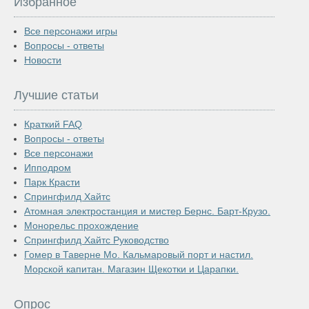
Избранное
Все персонажи игры
Вопросы - ответы
Новости
Лучшие статьи
Краткий FAQ
Вопросы - ответы
Все персонажи
Ипподром
Парк Красти
Спрингфилд Хайтс
Атомная электростанция и мистер Бернс. Барт-Крузо.
Монорельс прохождение
Спрингфилд Хайтс Руководство
Гомер в Таверне Мо. Кальмаровый порт и настил.
Морской капитан. Магазин Щекотки и Царапки.
Опрос