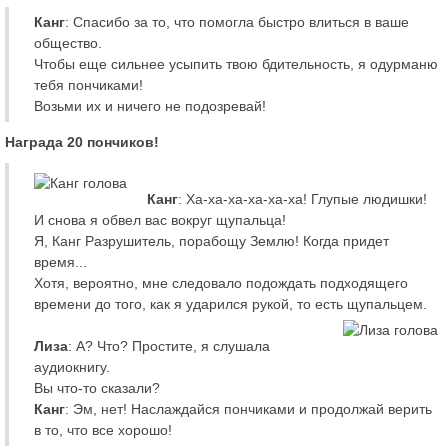
Канг
: Спасибо за то, что помогла быстро влиться в ваше
общество.
Чтобы еще сильнее усыпить твою бдительность, я одурманю
тебя пончиками!
Возьми их и ничего не подозревай!
Награда 20 пончиков!
Канг
: Ха-ха-ха-ха-ха-ха! Глупые людишки!
И снова я обвел вас вокруг щупальца!
Я, Канг Разрушитель, порабощу Землю! Когда придет
время...
Хотя, вероятно, мне следовало подождать подходящего
времени до того, как я ударился рукой, то есть щупальцем.
Лиза
: А? Что? Простите, я слушала
аудиокнигу.
Вы что-то сказали?
Канг
: Эм, нет! Наслаждайся пончиками и продолжай верить
в то, что все хорошо!