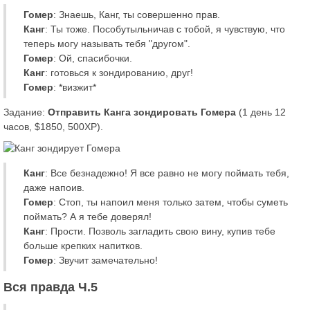
Гомер
: Знаешь, Канг, ты совершенно прав.
Канг
: Ты тоже. Пособутыльничав с тобой, я чувствую, что
теперь могу называть тебя "другом".
Гомер
: Ой, спасибочки.
Канг
: готовься к зондированию, друг!
Гомер
: *визжит*
Задание:
Отправить Канга зондировать Гомера
(1 день 12
часов, $1850, 500XP).
Канг
: Все безнадежно! Я все равно не могу поймать тебя,
даже напоив.
Гомер
: Стоп, ты напоил меня только затем, чтобы суметь
поймать? А я тебе доверял!
Канг
: Прости. Позволь загладить свою вину, купив тебе
больше крепких напитков.
Гомер
: Звучит замечательно!
Вся правда Ч.5