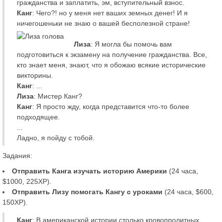
гражданства и заплатить, эм, вступительный взнос.
Канг
: Чего?! но у меня нет ваших земных денег! И я
ничегошеньки не знаю о вашей бесполезной стране!
Лиза
: Я могла бы помочь вам
подготовиться к экзамену на получение гражданства. Все,
кто знает меня, знают, что я обожаю всякие исторические
викторины.
Канг
: ...
Лиза
: Мистер Канг?
Канг
: Я просто жду, когда представится что-то более
подходящее.
...
Ладно, я пойду с тобой.
Задания:
Отправить Канга изучать историю Америки
(24 часа,
$1000, 225XP).
Отправить Лизу помогать Кангу с уроками
(24 часа, $600,
150XP).
Канг
: В американской истории столько кровопролитных