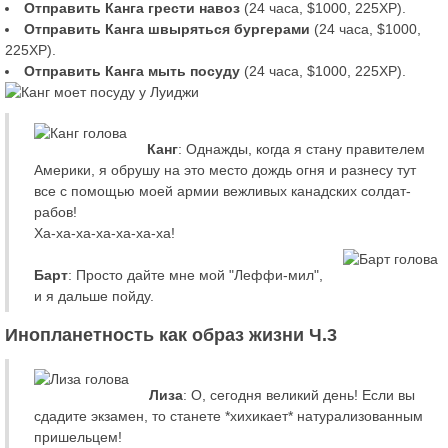
Отправить Канга грести навоз
(24 часа, $1000, 225XP).
Отправить Канга швыряться бургерами
(24 часа, $1000,
225XP).
Отправить Канга мыть посуду
(24 часа, $1000, 225XP).
Канг
: Однажды, когда я стану правителем
Америки, я обрушу на это место дождь огня и разнесу тут
все с помощью моей армии вежливых канадских солдат-
рабов!
Ха-ха-ха-ха-ха-ха-ха!
Барт
: Просто дайте мне мой "Леффи-мил",
и я дальше пойду.
Инопланетность как образ жизни Ч.3
Лиза
: О, сегодня великий день! Если вы
сдадите экзамен, то станете *хихикает* натурализованным
пришельцем!