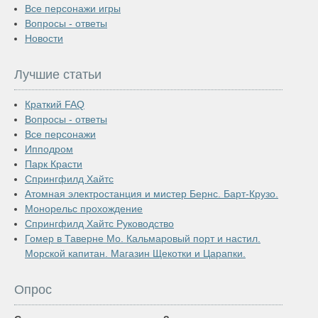
Все персонажи игры
Вопросы - ответы
Новости
Лучшие статьи
Краткий FAQ
Вопросы - ответы
Все персонажи
Ипподром
Парк Красти
Спрингфилд Хайтс
Атомная электростанция и мистер Бернс. Барт-Крузо.
Монорельс прохождение
Спрингфилд Хайтс Руководство
Гомер в Таверне Мо. Кальмаровый порт и настил.
Морской капитан. Магазин Щекотки и Царапки.
Опрос