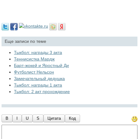
Еще записи по теме
Тыкбол: награды 3 акта
Теннисистка Мардж
Барт-жокей и Яростный Ди
Футболист Нельсон
Замечательный дедушка
Тыкбол: награды 1 акта
Тыкбол: 2 акт прохождение
B
I
U
S
Цитата
Код