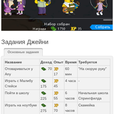
Задания Джейни
Основные задания
Название
Доход
Опыт
Время
Требуется
Отовариваться у
70
60
"На скорую руку"
Апу
17
мин
Играть с Малибу
4 часа
-
Стейси
45
175
Пойти в школу
6
Начальная школа
55
часов
Спрингфилда
225
Играть на ноутбуке
8
Скамейка
70
часов
275