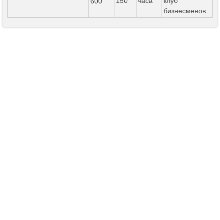
150
часа
клуб
600
бизнесменов