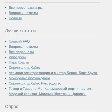
Все персонажи игры
Вопросы - ответы
Новости
Лучшие статьи
Краткий FAQ
Вопросы - ответы
Все персонажи
Ипподром
Парк Красти
Спрингфилд Хайтс
Атомная электростанция и мистер Бернс. Барт-Крузо.
Монорельс прохождение
Спрингфилд Хайтс Руководство
Гомер в Таверне Мо. Кальмаровый порт и настил.
Морской капитан. Магазин Щекотки и Царапки.
Опрос