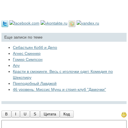
Еще записи по теме
Себастьян Кобб и Депо
Агнес Скиннер
Гомер Симпсон
Апу
Красти в смокинге. Весь с иголочки одет. Комедия по
Шекспиру
Преподобный Лавджой
46 уровень: Миссис Мунц и стрип-клуб "Дамочки"
B
I
U
S
Цитата
Код