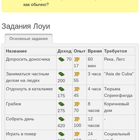
как обычно?
Задания Лоуи
Основные задания
Название
Доход
Опыт
Время
Требуется
Допросить доносчика
70
60
Река, Легс
17
мин
Заниматься частным
3 часа
"Asia de Cuba"
делом на людях
55
200
Отдохнуть в каталажке
4 часа
Тюрьма
45
Спрингфилда
175
Грабеж
8
Коричневый
70
часов
дом
275
Собрать дань
12
-
100
часов
420
Играть в покер
24
Социальный